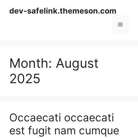
Skip
dev-safelink.themeson.com
to
content
Menu
Month:
August
2025
Occaecati occaecati
est fugit nam cumque