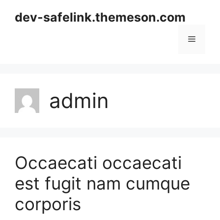
Skip
dev-safelink.themeson.com
to
content
Menu
admin
Occaecati occaecati
est fugit nam cumque
corporis